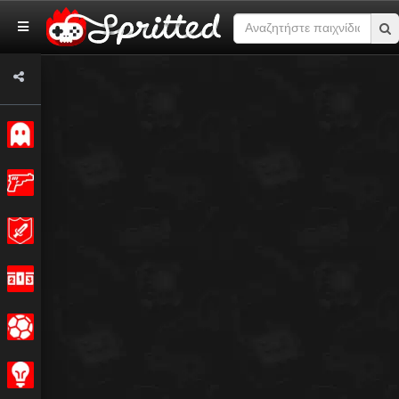
Κλασσικό
Δράση
Περιπέτεια
Αγώνας
Σπορ
Στρατηγική