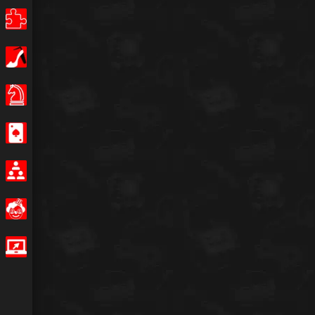
Puzzle
Κορίτσια
Επιτραπέζια παιχνίδια
Καζίνο
Multiplayer
Αστείο
IO Games