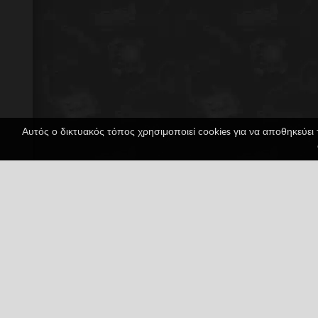
Αυτός ο δικτυακός τόπος χρησιμοποιεί cookies για να αποθηκεύει 
StarJack io
1 ψήφοι
HTML5
IO games
Multiplayer