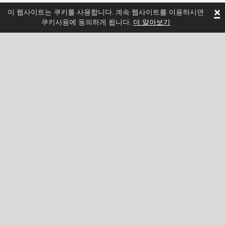
×
이 웹사이트는 쿠키를 사용합니다. 계속 웹사이트를 이용하시면
쿠키사용에 동의하게 됩니다.
더 알아보기
우리를 팔로우 하고 Spritted의 새로운 소식을 확인하
세요!
Facebook
Twitter
Pinterest
YouTube
Tiktok
Instagram
Categories
동작
모험
권위 있는
경마
스포츠의