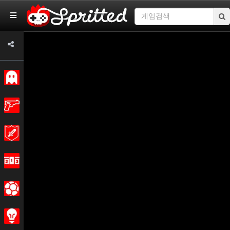
권위 있는
동작
모험
경마
스포츠의
전략