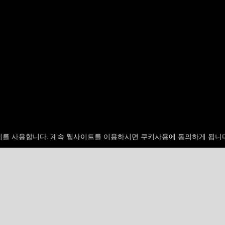
키를 사용합니다. 계속 웹사이트를 이용하시면 쿠키사용에 동의하게 됩니
랭킹
업적
0%
점수를 저장하려면 회원가입 하세요
2
3
v_shastri
35000
imriichard
3