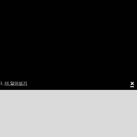
×
다.
더 알아보기
4
4500
user538
34500