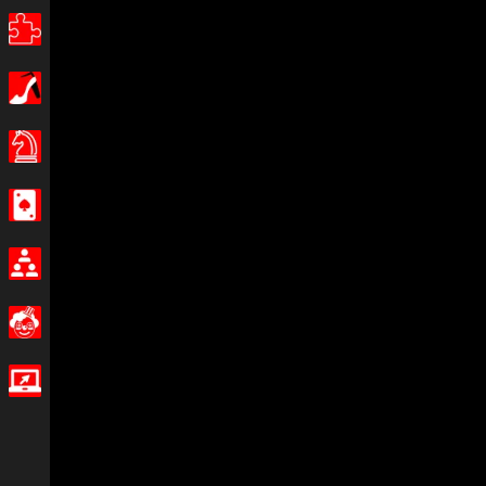
퍼즐
소녀
보드 게임
카지노
멀티 플레이어
이상한
IO 게임