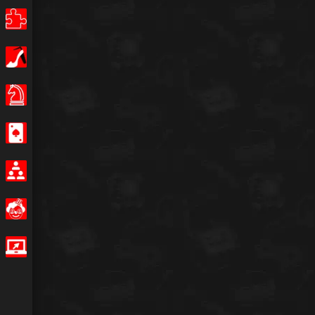
Puzzles
Filles
Jeux de Société
Casino
Multijoueur
Amusants
Jeux IO