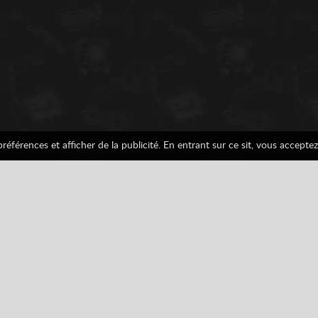
éférences et afficher de la publicité. En entrant sur ce sit, vous acceptez 
Game Boy Color
Logique
Nintendo
Tetris
Tous
Facebook
Google
Pinterest