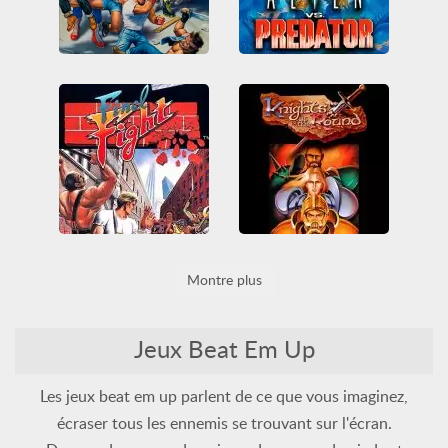
Streets of Rage 2
Alien vs Predator
Beat em up
Combat
Genesis
Mega Drive
Arcade
Beat em up
Sega
Tous
Classiques Arcade
Tous
Final Fight
Knights of the Round
Montre plus
Arcade
Beat em up
Arcade
Beat em up
Classiques Arcade
Classiques Arcade
Nintendo
SNES
Tous
Nintendo
SNES
Tous
Jeux Beat Em Up
Les jeux beat em up parlent de ce que vous imaginez,
écraser tous les ennemis se trouvant sur l'écran.