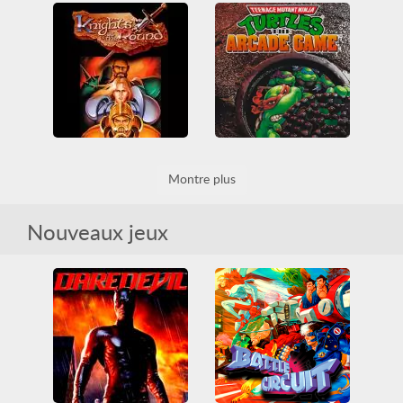
Streets of Rage 2
Alien vs Predator
Beat em up
Combat
Genesis
Mega Drive
Arcade
Beat em up
Sega
Tous
Classiques Arcade
Tous
Knights of the Round
Teenage Mutant Ninja Turtles
Montre plus
Arcade
Beat em up
Arcade
Beat em up
Classiques Arcade
Classiques Arcade
Nintendo
SNES
Tous
Nintendo
SNES
Tous
Nouveaux jeux