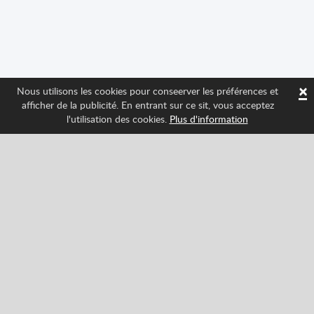
×
Nous utilisons les cookies pour conseerver les préférences et
afficher de la publicité. En entrant sur ce sit, vous acceptez
l'utilisation des cookies.
Plus d'information
Suivez-nous et tenez-vous au courant des
nouveautés de Spritted
Facebook
Twitter
Pinterest
YouTube
Tiktok
Instagram