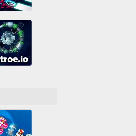
War Games: Space Dementia
Friv
Friv Games
re
Jeuxjeuxjeux
riv
Shootem up
irs
Tous
ocked Games 66
Astroe.io
Guerre
Habileté
 games
MMO
eur
Shootem up
irs
Tous