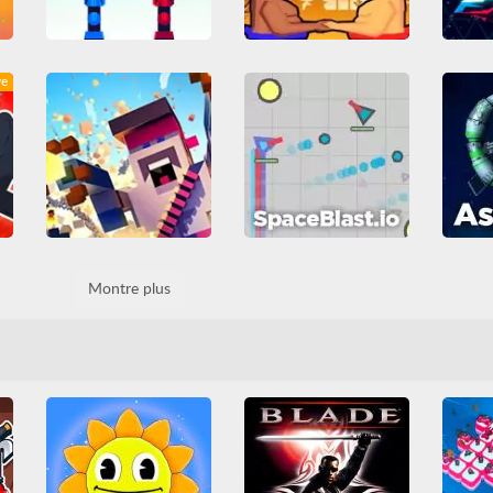
Get on Top Mobile
Wrestle Jump: Sumo Fever
ve
Combat
Friv
Combat
Friv
Arcade
s
Friv Games
Jeuxjeuxjeux
Friv Games
Habileté
Guer
iv
Juegos Friv
Tous
Jeuxjeuxjeux
Juegos Friv
Juegos F
Unblocked Games 66
Tous
Unblocked Games 66
T
Unbl
spaceblast.io
Montre plus
squadd.io
Arcade
Guerre
Habileté
Arcade
IO games
MMO
IO
IO games
MMO
Multijoueur
Shootem up
Multijou
Multijoueur
Tirs
Tous
Tirs
Tous
T