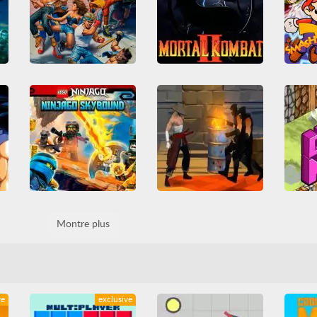
Sup
Streets of Rage 2
Mortal Kombat II
ego Ninjago Possession
Comba
Beat em up
Combat
Combat
Genesis
Mario 
o
Genesis
Mega Drive
Mega Drive
Sega
Tous
Nint
Sega
Tous
Violents
ragon Ball GT - Final Bout
Samurai Fighter
Montre plus
Lego Ninjago Skybound
3D
Combat
HTML5
Coll
Combat
HTML5
Lego
Ninja
Samuraïs
Tous
HT
Ninja
Tous
WebGL
WebGL
Sau
ve
exclusive