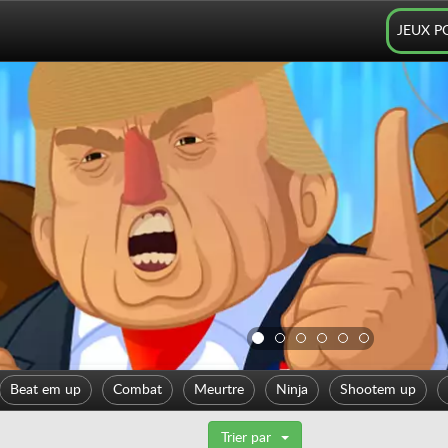
JEUX P
Beat em up
Combat
Meurtre
Ninja
Shootem up
Trier par