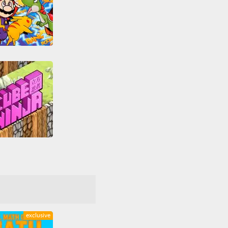
er Smash Bros
t
Donkey Kong
Bros
Nintendo
endo 64
Tous
Zelda
Cube Ninja
ecte
Combat
ML5
Ninja
vetage
Tous
exclusive