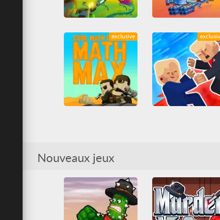
Gun Garden
Escape from Mars
exclusive
exclusi
Amusants
Arcade
Friv
Amusants
Arcade
Friv Games
Jeuxjeuxjeux
Casual
Friv
Friv Game
Juegos Friv
Tirs
Tous
Jeuxjeuxjeux
Juegos Fr
Unblocked Games 66
Tirs
Tous
Unblocked Games 66
Trump on Top
Combat
Friv
Cool Math Games: Math Max
Friv Games
Jeuxjeuxjeux
Juegos Friv
Tous
Tirs
Tous
Nouveaux jeux
Unblocked Games 66