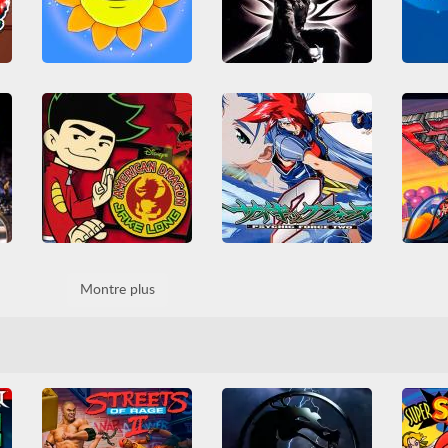
SuperTripLand
Blade
3D
Amusants
Arena
3D
PlayStation
Armes
Battle Royale
Sanglants
Shootem up
Cha
L5
Friv
Friv Games
Super-Héros
Tirs
Destru
Habileté
HTML5
Violents
Multijou
Multijoueur
Tirs
eBots - Beyond The Battlebox
American Dragon - Jake Long - Attack Of The Dark D
Psychic Force 2
Montre plus
3D
Casual
Combat
Arcade
Arena
Casual
Game Boy
Nintendo
Champ de bataille
Cour
t
Nintendo DS
Obstacles
Classiques Arcade
Combat
Nin
Plateformes
RPG
Physique
PlayStation