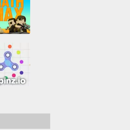
Cool Math Games: Math Max
irs
Tous
spinz.io
Combat
Guerre
 games
MMO
ijoueur
Tous