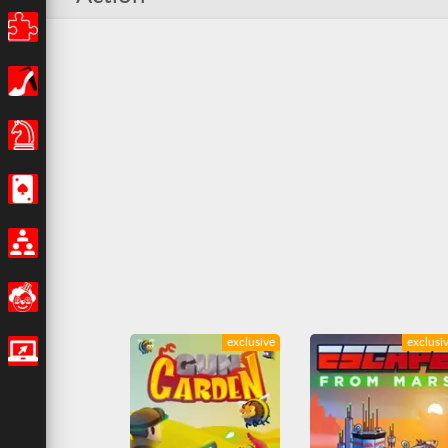
Puzzles
Filles
Jeux de Société
Casino
Multijoueur
Amusants
exclusive
exclusi
Jeux IO