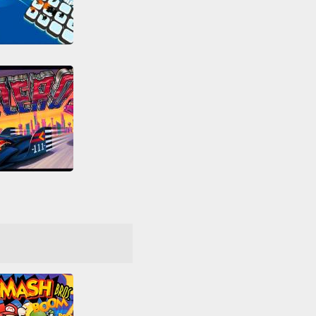
War Sea
3D
Arena
mp de bataille
ction
HTML5
eur
Survie
Tirs
F-Zero
Combat
ses de Voitures
tendo
SNES
Voitures