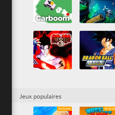
Carboom
L
Arcade
Combat
Guerre
Habileté
IO games
Combat
Habileté
Leg
MMO
Multijoueur
Ninja
Tous
Shootem up
Tirs
Tous
Voitures
Tekken 3
D
3D
Champ de bataille
3D
Combat
Combat
PlayStation
Dragon Ball
PlayStation
Simulation
Tous
Tous
Jeux populaires
exclusive
exclusi