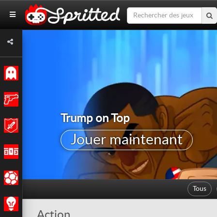
Classiques
Action
Escape from Mars
Aventures
Jouer maintenant
Courses
Sports
Tous
Stratégie
Action