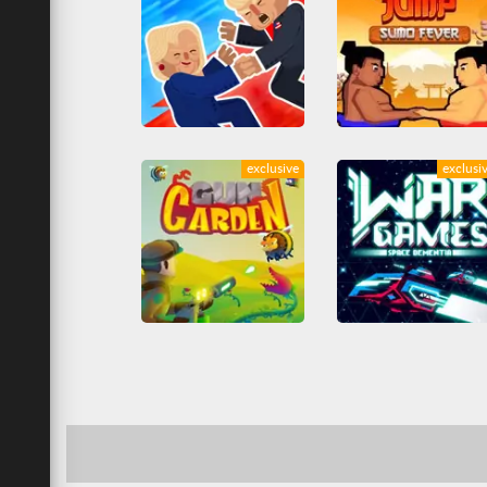
Trump on Top
Wre
exclusive
exclusi
Combat
Friv
Combat
Friv
Friv Games
Jeuxjeuxjeux
Friv Games
Habileté
Juegos Friv
Tous
Jeuxjeuxjeux
Juegos Friv
Unblocked Games 66
Tous
Unblocked Games 6
Gun Garden
War Games: Space Dementi
Amusants
Arcade
Friv
Arcade
Friv
Friv Gam
Friv Games
Jeuxjeuxjeux
Guerre
Jeuxjeuxjeux
Juegos Friv
Tirs
Tous
Juegos Friv
Shootem up
Unblocked Games 66
Tirs
Tous
Unblocked Games 66