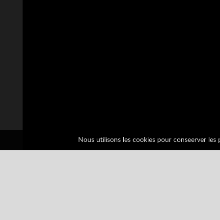
Nous utilisons les cookies pour conseerver les pr
1
impawn1
2963814