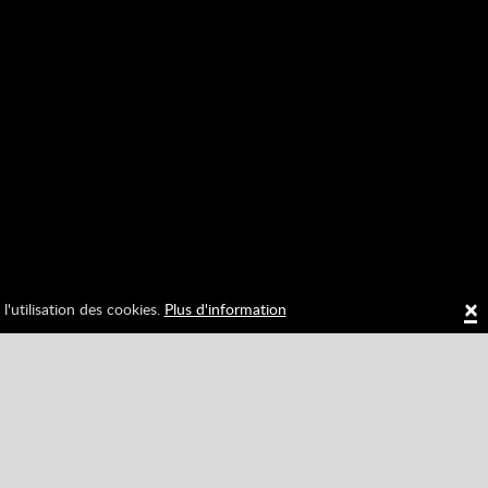
×
l'utilisation des cookies.
Plus d'information
4
3367
shad0w1jacob
547711