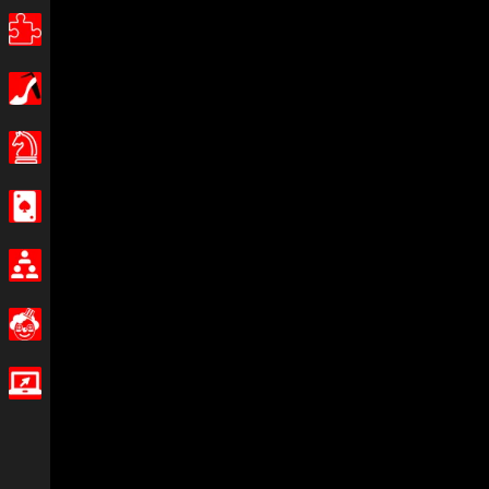
Puzzles
Filles
Jeux de Société
Casino
Multijoueur
Amusants
Jeux IO