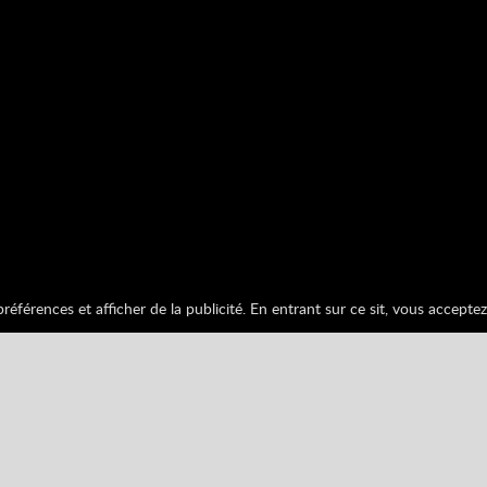
éférences et afficher de la publicité. En entrant sur ce sit, vous acceptez 
Classement
Trophées
0%
Inscrivez-vous pour sauvegarder votre score
2
3
krishnamantha
554901
andrewnguyen1
55