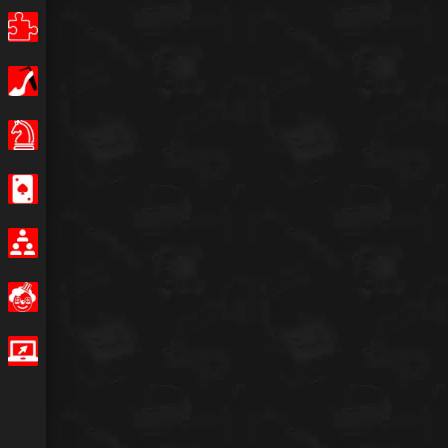
Puzzles
Filles
Jeux de Société
Casino
Multijoueur
Amusants
Jeux IO