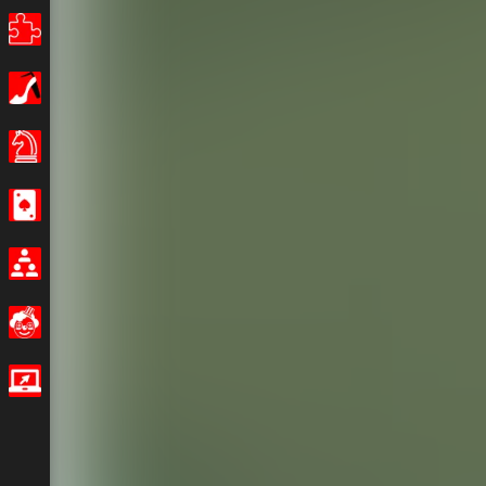
Puzzles
Filles
Jeux de Société
Casino
Multijoueur
Amusants
Jeux IO