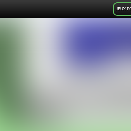
JEUX P