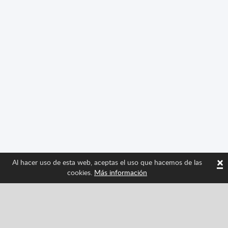
×
Al hacer uso de esta web, aceptas el uso que hacemos de las
cookies.
Más información
Síguenos y entérate de las últimas novedades de
Spritted