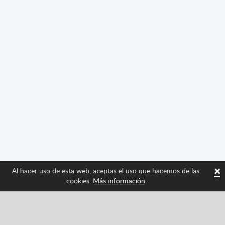
×
Al hacer uso de esta web, aceptas el uso que hacemos de las
cookies.
Más información
Síguenos y entérate de las últimas novedades de
Spritted