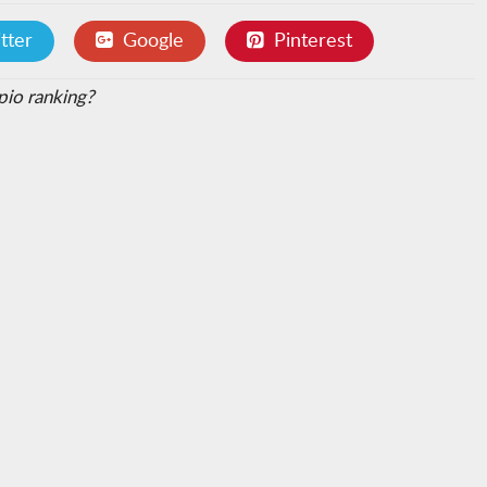
tter
Google
Pinterest
pio ranking?