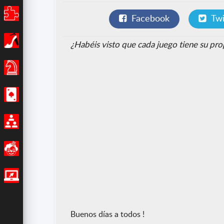
Puzles
Facebook
Twi
Chicas
¿Habéis visto que cada juego tiene su pro
Juegos de Mesa
Casino
Multijugador
Divertidos
Juegos IO
Buenos días a todos !