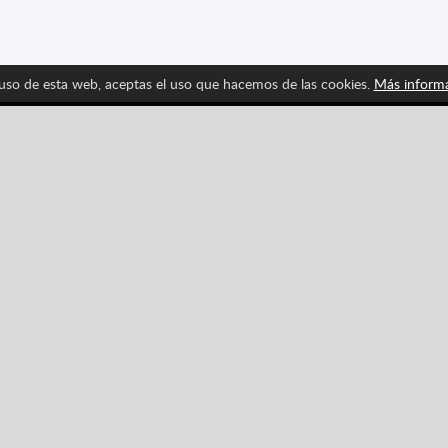
 uso de esta web, aceptas el uso que hacemos de las cookies.
Más inform
Síguenos y entérate de las últimas novedades de Spritte
Pinterest
YouTube
Categorías
Aventuras
Carreras
Juegos de Mesa
Casino
Los mejores juegos
Ju
1.
Sugar Heroes
1.