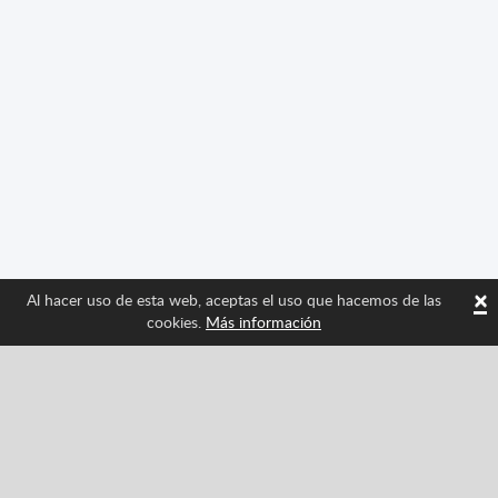
×
Al hacer uso de esta web, aceptas el uso que hacemos de las
cookies.
Más información
Síguenos y entérate de las últimas novedades de
Spritted
Facebook
Twitter