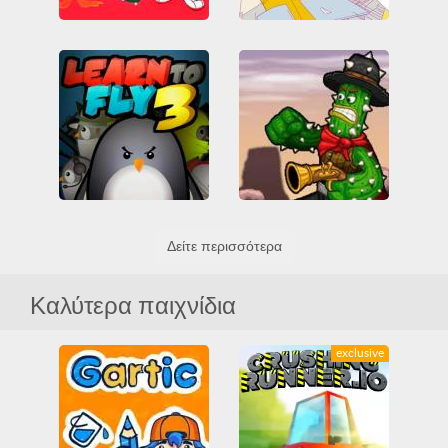
Daffy Duck - The Marvin Missions
Wipeout 3
3D
Arcade
3D
Arcade
Arcade Classics
Game Boy
Arcade Classics
PlayStation
Όλα
Πλατφόρμα
Όλα
Learn to Fly 3
Cactus McCoy
Δείτε περισσότερα
3D
Arcade
Casual
3D
Arcade
Casual
HTML5
Αναβάθμιση
HTML5
Μάχη
Όλα
Αστεία
Όλα
Πτήση
Πλατφόρμα
Σκοποβολή
Καλύτερα παιχνίδια
exclusive