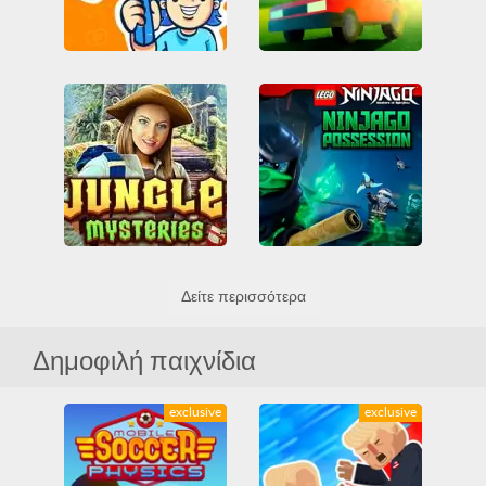
Gartic
Crushin Runner
IO games
MMO
Arcade
Casual
Multiplayer
Εκπαιδευτικά
IO games
MMO
Όλα
Multiplayer
Όλα
Δείτε περισσότερα
Lego Ninjago Possession
Jungle Mysteries
Lego
Ninja
Δεξιότητα
Όλα
Μάχη
Όλα
Δημοφιλή παιχνίδια
exclusive
exclusive