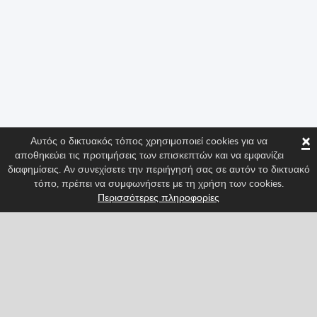
×
Αυτός ο δικτυακός τόπος χρησιμοποιεί cookies για να
αποθηκεύει τις προτιμήσεις των επισκεπτών και να εμφανίζει
διαφημίσεις. Αν συνεχίσετε την περιήγησή σας σε αυτόν το δικτυακό
τόπο, πρέπει να συμφωνήσετε με τη χρήση των cookies.
Περισσότερες πληροφορίες
Ακολούθησέ μας για να είσαι πάντα ενημερωμένος/η
για τα πιο καινούρια χαρακτηριστικά του Spritted!
Facebook
Twitter