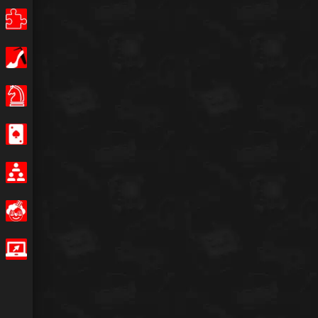
Puzzle
Κορίτσια
Επιτραπέζια παιχνίδια
Καζίνο
Multiplayer
Αστείο
IO Games