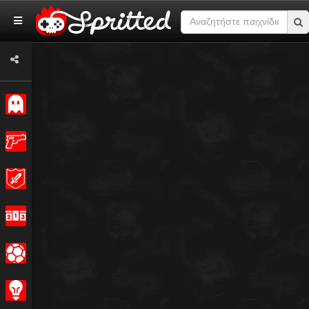
Κλασσικό
Δράση
Περιπέτεια
Αγώνας
Σπορ
Στρατηγική