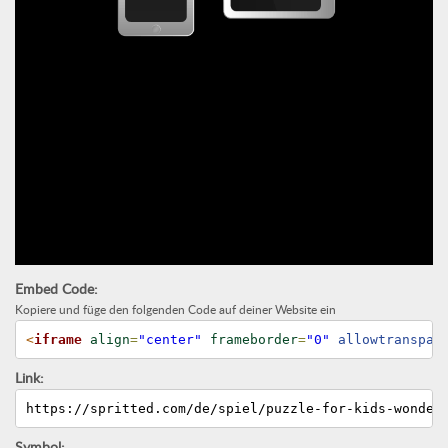
Embed Code:
Kopiere und füge den folgenden Code auf deiner Website ein
<
iframe
align
=
"center"
frameborder
=
"0"
 allowtranspar
Link:
https://spritted.com/de/spiel/puzzle-for-kids-wonder