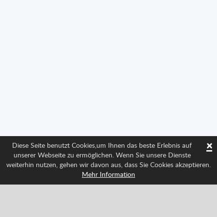
×
Diese Seite benutzt Cookies,um Ihnen das beste Erlebnis auf
unserer Webseite zu ermöglichen. Wenn Sie unsere Dienste
weiterhin nutzen, gehen wir davon aus, dass Sie Cookies akzeptieren.
Mehr Information
Folge uns und weiß über alle Neuigkeiten Bescheid