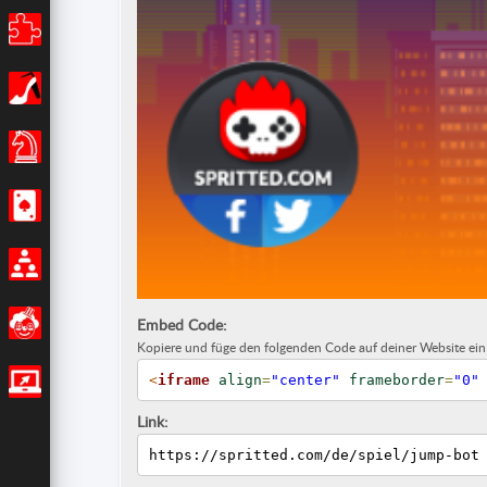
Puzzle
Mädchen
Brettspiele
Casino
Multiplayer
Lustig
Embed Code:
Kopiere und füge den folgenden Code auf deiner Website ein
<
iframe
align
=
"center"
frameborder
=
"0"
IO Spiele
Link:
https://spritted.com/de/spiel/jump-bot