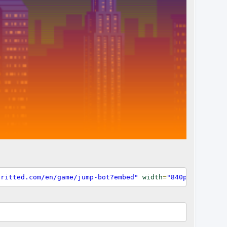
pritted.com/en/game/jump-bot?embed"
width
=
"840px"
height