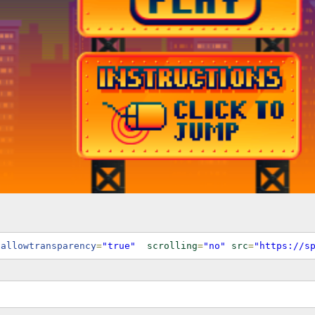
 allowtransparency
=
"true"
scrolling
=
"no"
src
=
"https://s