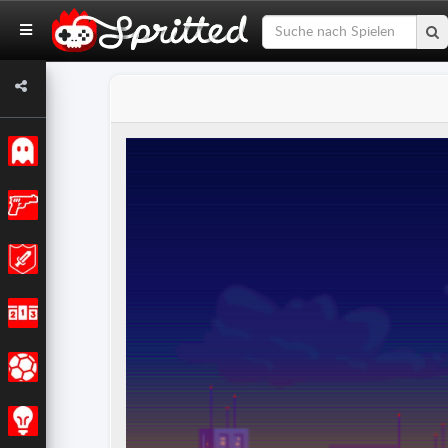
Klassiker
Action
Abenteuer
Rennen
Sport
Strategie