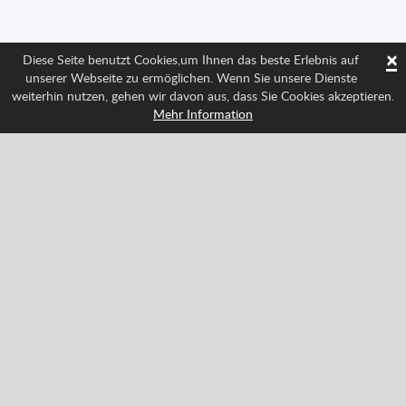
×
Diese Seite benutzt Cookies,um Ihnen das beste Erlebnis auf
unserer Webseite zu ermöglichen. Wenn Sie unsere Dienste
weiterhin nutzen, gehen wir davon aus, dass Sie Cookies akzeptieren.
Mehr Information
Folge uns und weiß über alle Neuigkeiten Bescheid
Facebook
Twitter
Pinterest
YouTube
Tiktok
Instagram
Categories
Action