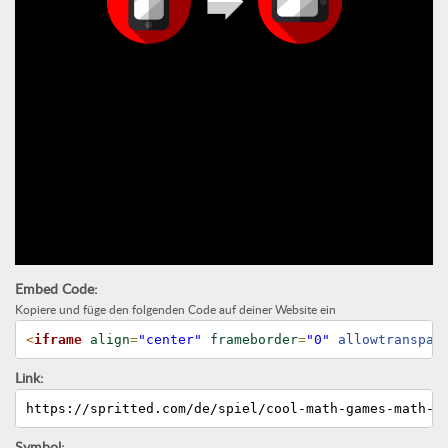
Embed Code:
Kopiere und füge den folgenden Code auf deiner Website ein
<
iframe
align
=
"center"
frameborder
=
"0"
 allowtranspar
Link:
https://spritted.com/de/spiel/cool-math-games-math-m