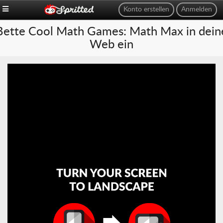
Konto erstellen
Anmelden
Bette Cool Math Games: Math Max in dein
Web ein