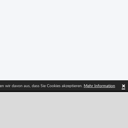
×
en wir davon aus, dass Sie Cookies akzeptieren.
Mehr Information
Tiktok
Instagram