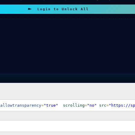
 allowtransparency
=
"true"
scrolling
=
"no"
src
=
"https://s
o