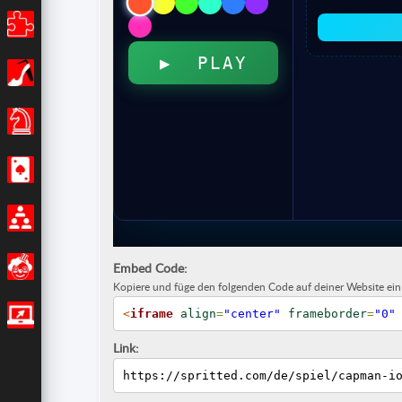
Puzzle
Mädchen
Brettspiele
Casino
Multiplayer
Lustig
Embed Code:
Kopiere und füge den folgenden Code auf deiner Website ein
<
iframe
align
=
"center"
frameborder
=
"0"
IO Spiele
Link:
https://spritted.com/de/spiel/capman-i