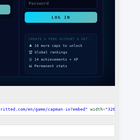
pritted.com/en/game/capman-io?embed"
width
=
"320px"
heigh