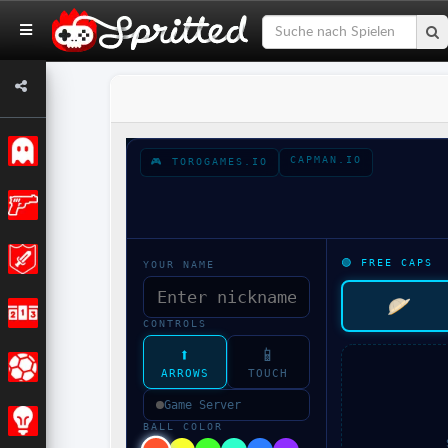
Klassiker
Action
Abenteuer
Rennen
Sport
Strategie