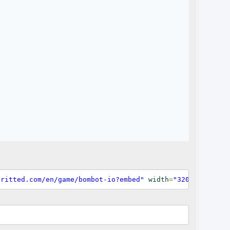
pritted.com/en/game/bombot-io?embed"
width
=
"320px"
heigh