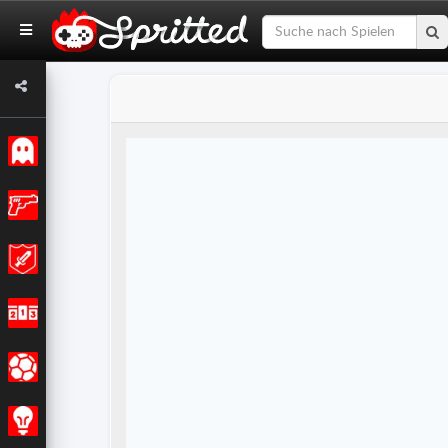
Klassiker
Action
Abenteuer
Rennen
Sport
Strategie