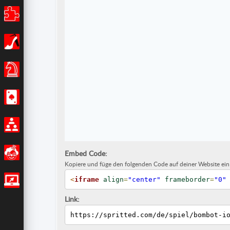
Puzzle
Mädchen
Brettspiele
Casino
Multiplayer
Lustig
Embed Code:
Kopiere und füge den folgenden Code auf deiner Website ein
<
iframe
align
=
"center"
frameborder
=
"0"
IO Spiele
Link:
https://spritted.com/de/spiel/bombot-i