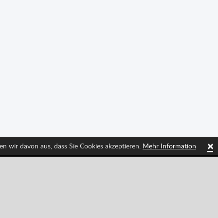
×
en wir davon aus, dass Sie Cookies akzeptieren.
Mehr Information
Tiktok
Instagram