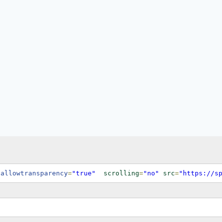
 allowtransparency
=
"true"
scrolling
=
"no"
src
=
"https://s
o