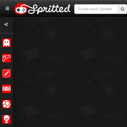
Klassiker
Action
Abenteuer
Rennen
Sport
Strategie