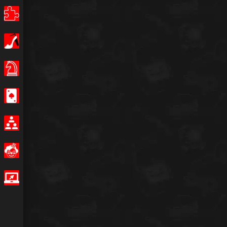
Puzzle
Mädchen
Brettspiele
Casino
Multiplayer
Lustig
IO Spiele