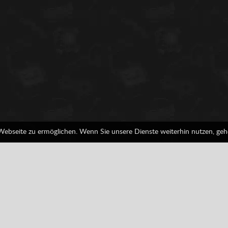
 Webseite zu ermöglichen. Wenn Sie unsere Dienste weiterhin nutzen, geh
yStation
Facebook
Google
Pinterest