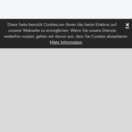
×
Diese Seite benutzt Cookies,um Ihnen das beste Erlebnis auf
unserer Webseite zu ermöglichen. Wenn Sie unsere Dienste
weiterhin nutzen, gehen wir davon aus, dass Sie Cookies akzeptieren.
Mehr Information
Folge uns und weiß über alle Neuigkeiten Bescheid
Facebook
Twitter
Pinterest
YouTube
Tiktok
Instagram
Categories