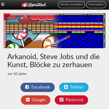
Konto erstellen
Anmelden
Arkanoid, Steve Jobs und die
Kunst, Blöcke zu zerhauen
vor 10 Jahre
Facebook
Twitter
Google
Pinterest