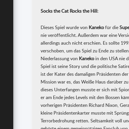
Socks the Cat Rocks the Hill
:
Dieses Spiel wurde von
Kaneko
für die
Supe
nie veröffentlicht. Außerdem war eine Versi
allerdings auch nicht erschien. Es sollte 1
verschoben, um das Spiel zu Ende zu stellen
Niederlassung von
Kaneko
in den USA nie d
Spiel ist seine Story und die politische Sa
ist der Kater des damaligen Präsidenten der 
Mission war es, das Weiße Haus darüber zu
dieses Unterfangen musste er sich mit Spio
er am Ende jedes Levels mit den Bossen käm
vorherigen Präsidenten Richard Nixon, Ger
kleine Präsidentenkarter musste mit Sprün
Terrorbedrohung retten. Seltsamkeit voll und
gehörte einem gemeinnützigen Fanclub von C