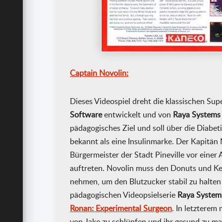
Captain Novolin:
Dieses Videospiel dreht die klassischen Su
Software
entwickelt und von
Raya Systems
pädagogisches Ziel und soll über die Diabetis
bekannt als eine Insulinmarke. Der Kapitän
Bürgermeister der Stadt Pineville vor einer Al
auftreten. Novolin muss den Donuts und K
nehmen, um den Blutzucker stabil zu halten u
pädagogischen Videopsielserie
Raya System
Ronan: Experimental Surgeon
. In letzterem
von Jake zu schlüpfen und ihr gesund zu mac