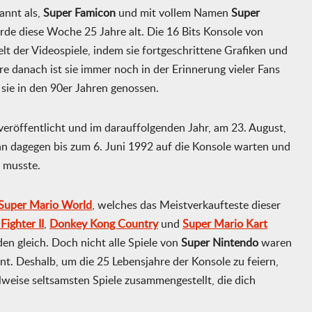
kannt als,
Super Famicon
und mit vollem Namen
Super
de diese Woche 25 Jahre alt. Die 16 Bits Konsole von
lt der Videospiele, indem sie fortgeschrittene Grafiken und
re danach ist sie immer noch in der Erinnerung vieler Fans
 sie in den 90er Jahren genossen.
eröffentlicht und im darauffolgenden Jahr, am 23. August,
an dagegen bis zum 6. Juni 1992 auf die Konsole warten und
 musste.
Super Mario World
, welches das Meistverkaufteste dieser
Fighter II
,
Donkey Kong Country
und
Super Mario Kart
n gleich. Doch nicht alle Spiele von
Super Nintendo
waren
nt. Deshalb, um die 25 Lebensjahre der Konsole zu feiern,
ilweise seltsamsten Spiele zusammengestellt, die dich