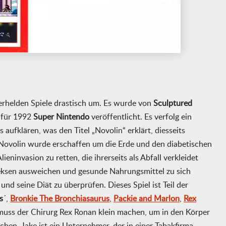
perhelden Spiele drastisch um. Es wurde von
Sculptured
für 1992
Super Nintendo
veröffentlicht. Es verfolg ein
 aufklären, was den Titel „Novolin“ erklärt, diesseits
 Novolin wurde erschaffen um die Erde und den diabetischen
ieninvasion zu retten, die ihrerseits als Abfall verkleidet
eksen ausweichen und gesunde Nahrungsmittel zu sich
nd seine Diät zu überprüfen. Dieses Spiel ist Teil der
s
´,
Bronkie The Bronchiasaurus
,
Packie and Marlon
,
Rex
 muss der Chirurg Rex Ronan klein machen, um in den Körper
hen. Jake ist ein Unternehmer, der in einer Tabakfirma