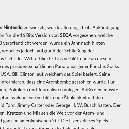
r Nintendo
entwickelt, wurde allerdings trotz Ankündigung
on für die 16 Bits Version von
SEGA
vorgesehen, welche
993 veröffentlicht werden, wurde ein Jahr nach hinten
, wobei es jedoch, aufgrund der Schließung der
as Licht der Welt erblickte. Das verblüffende an diesem
tire des präsidentschaftlichen Panoramas jener Epoche. Socks
USA, Bill Clinton, auf welchem das Spiel basiert. Seine
 informieren, dass eine Atombombe gestohlen wurde. Für
nen, Politikern und Journalisten anlegen. Außerdem musste
pfen, welche eine verblüffende Ähnlichkeit mit den
ald Ford, Jimmy Carter oder George H. W. Busch hatten. Der
gen, Kratzen und Miauen die Welt vor der Atom- und
 ganz im amerikanischen Stil. Die Lizenz dieses Spiels
lintons Katze aus Virgina, der bekannt war als