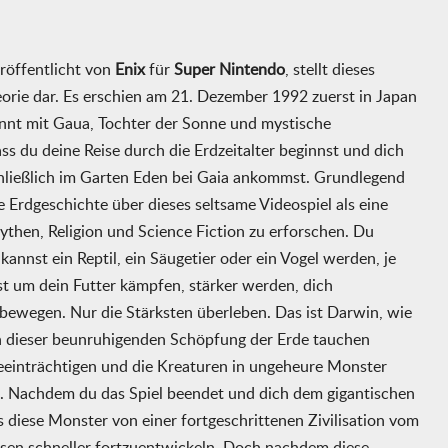
röffentlicht von
Enix
für
Super Nintendo
, stellt dieses
eorie dar. Es erschien am 21. Dezember 1992 zuerst in Japan
innt mit Gaua, Tochter der Sonne und mystische
ass du deine Reise durch die Erdzeitalter beginnst und dich
chließlich im Garten Eden bei Gaia ankommst. Grundlegend
e Erdgeschichte über dieses seltsame Videospiel als eine
then, Religion und Science Fiction zu erforschen. Du
 kannst ein Reptil, ein Säugetier oder ein Vogel werden, je
st um dein Futter kämpfen, stärker werden, dich
bewegen. Nur die Stärksten überleben. Das ist Darwin, wie
in dieser beunruhigenden Schöpfung der Erde tauchen
 beeinträchtigen und die Kreaturen in ungeheure Monster
n. Nachdem du das Spiel beendet und dich dem gigantischen
s diese Monster von einer fortgeschrittenen Zivilisation vom
sen schneller fortzuentwickeln. Doch nachdem diese