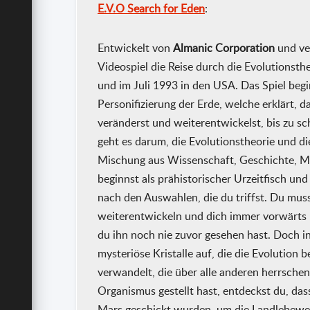
E.V.O Search for Eden
:
Entwickelt von
Almanic Corporation
und ve
Videospiel die Reise durch die Evolutionsth
und im Juli 1993 in den USA. Das Spiel beg
Personifizierung der Erde, welche erklärt, d
veränderst und weiterentwickelst, bis zu s
geht es darum, die Evolutionstheorie und di
Mischung aus Wissenschaft, Geschichte, My
beginnst als prähistorischer Urzeitfisch und
nach den Auswahlen, die du triffst. Du mus
weiterentwickeln und dich immer vorwärts 
du ihn noch nie zuvor gesehen hast. Doch 
mysteriöse Kristalle auf, die die Evolution
verwandelt, die über alle anderen herrsche
Organismus gestellt hast, entdeckst du, das
Mars geschickt wurden, um die Landlebewe