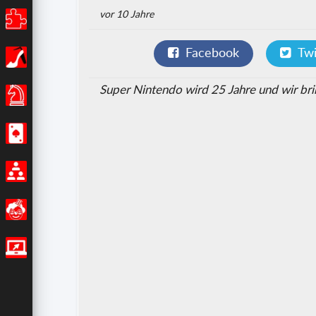
vor 10 Jahre
Puzzle
Facebook
Twi
Mädchen
Super Nintendo wird 25 Jahre und wir brin
Brettspiele
Casino
Multiplayer
Lustig
IO Spiele