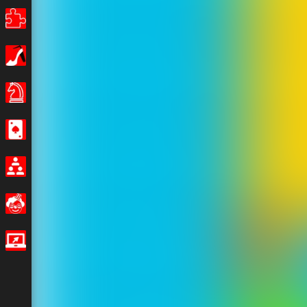
Câu đố
Con gái
Hội đồng quản trị trò chơi
Sòng bạc
Nhiều người chơi
Buồn cười
Trò chơi IO