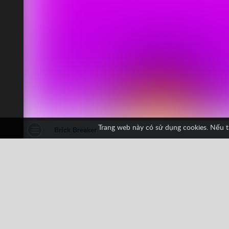
Trang web này có sử dụng cookies. Nếu t
Brick Breaker
1 phiếu bầu
All
Buồn cười
Friv
Friv Gam