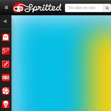
Cổ điển
Hoạt động
Cuộc phiêu lưu
Cuộc đua
Các môn thể thao
Chiến lược