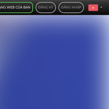
ANG WEB CỦA BẠN
ĐĂNG KÝ
ĐĂNG NHẬP