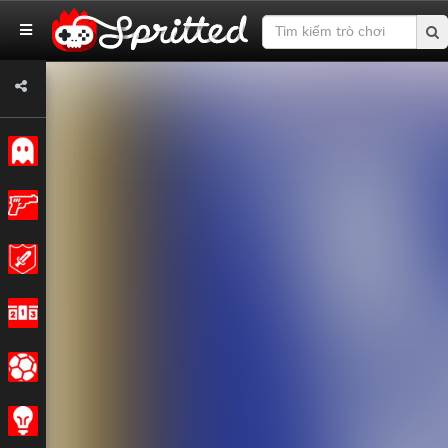
Cổ điển
Hoạt động
Cuộc phiêu lưu
Cuộc đua
Các môn thể thao
Chiến lược