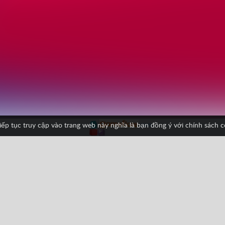
iếp tục truy cập vào trang web này nghĩa là bạn đồng ý với chính sách 
uồn cười
Giải trí
HTML5
Trở ngại
Vật lý
WebGL
Facebook
Google
Pinterest