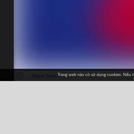
Trang web này có sử dụng cookies. Nếu t
Flipper Dunk 3D
1 phiếu bầu
3D
Binh thương
Bóng rổ
B