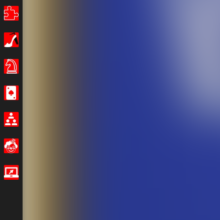
Câu đố
Con gái
Hội đồng quản trị trò chơi
Sòng bạc
Nhiều người chơi
Buồn cười
Trò chơi IO