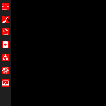
Câu đố
Con gái
Hội đồng quản trị trò chơi
Sòng bạc
Nhiều người chơi
Buồn cười
Trò chơi IO