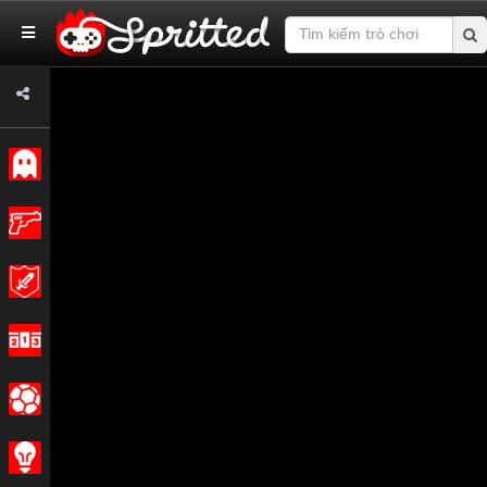
Cổ điển
Hoạt động
Cuộc phiêu lưu
Cuộc đua
Các môn thể thao
Chiến lược