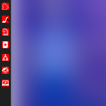
Головоломки
Девочки
Настольные игры
Казино
Мультиплеер
Смешные
IO игры