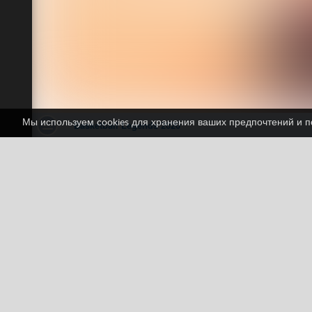
Мы используем cookies для хранения ваших предпочтений и по
Basketball Legends 
1 голосов
Friv
Friv Games
HTML5
Jue