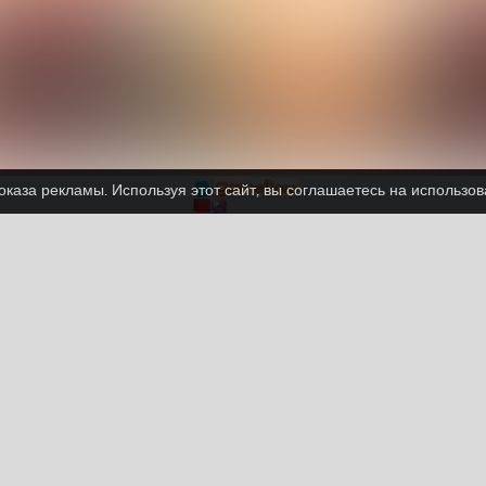
каза рекламы. Используя этот сайт, вы соглашаетесь на использо
2020
gos Friv
Unblocked Games 66
vzlomannye-igry
Баскетбол
Все
Facebook
Google
Pinterest