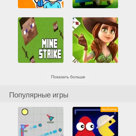
Gartic
Crushin Runner
IO игры
MMO
Все
IO игры
MMO
Аркада
Мультиплеер
Все
Казуальные
Развивающие
Мультиплеер
MineStrike Fun
Governor of Poker 3
Показать больше
HTML5
IO игры
Все
Все
Карты
Майнкрафт
Мультиплеер
Мультиплеер
Покер
Файтинги
Смешные
Популярные игры
exclusive