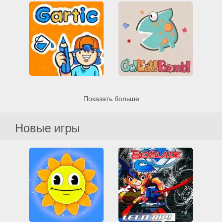
spaceblast.io
Capman.io
IO игры
MMO
Аркада
IO игры
MMO
Pacman
Война
Все
Аркада
Все
Мультиплеер
Навыки
Казуальные
Музыка
Пристрели их всех
Мультиплеер
Шутеры
Gartic
GO! EAT BOMB!
Показать больше
IO игры
MMO
Все
IO игры
MMO
Все
Мультиплеер
Казуальные
Развивающие
Мультиплеер
Новые игры