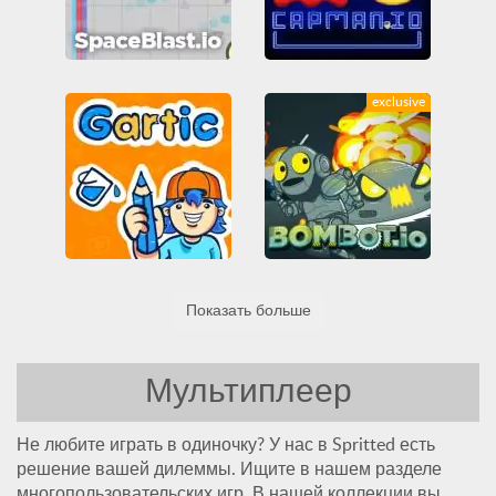
spaceblast.io
Capman.io
exclusive
IO игры
MMO
Аркада
IO игры
MMO
Pacman
Война
Все
Аркада
Все
Мультиплеер
Навыки
Казуальные
Музыка
Пристрели их всех
Мультиплеер
Шутеры
Bombot.io
Gartic
Показать больше
IO игры
MMO
Аркада
IO игры
MMO
Все
Война
Все
Мультиплеер
Казуальные
Развивающие
Мультиплеер
Мультиплеер
Не любите играть в одиночку? У нас в Spritted есть
решение вашей дилеммы. Ищите в нашем разделе
многопользовательских игр. В нашей коллекции вы