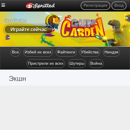
Регистрация
Вход
Gun Garden
Get on Top Mobile
Играйте сейчас
Играйте сейчас
Все
Избей их всех
Файтинги
Убийства
Ниндзя
Пристрели их всех
Шутеры
Война
Экшн