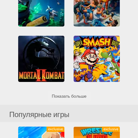
Lego Ninjago Possession
Streets of Rage 2
Все
Конструктор Лего
Genesis
Sega
Все
Навыки
Ниндзя
Избей их всех
Файтинги
Мега Драйв
Файтинги
Super Smash Bros
Mortal Kombat II
Показать больше
Nintendo
Nintendo 64
Genesis
Sega
Все
Zelda
Братья Марио
Жестокие
Мега Драйв
Все
Донки Конг
Файтинги
Популярные игры
Файтинги
exclusive
exclusive