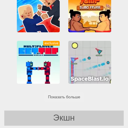
Trump on Top
Wrestle Jump: Sumo Fever
exclusive
Friv
Friv Games
Friv
Friv Games
Juegos Friv
Juegos Friv
Unblocked Games 66
Unblocked Games 66
vzlomannye-igry
Все
vzlomannye-igry
Все
Файтинги
Навыки
Файтинги
Get on Top Mobile
spaceblast.io
Показать больше
Friv
Friv Games
IO игры
MMO
Аркада
Juegos Friv
Война
Все
Unblocked Games 66
Мультиплеер
Навыки
vzlomannye-igry
Все
Пристрели их всех
Экшн
Файтинги
Шутеры