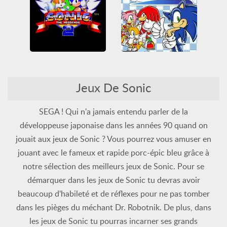
Tous
Tous
Sonic Advance
Sonic the Hedgehog 2
Classiques Arcade
Genesis
Mega Drive
Jeux De Sonic
Game Boy Advance
Plateformes
Sega
Sonic
Plateformes
Sonic
Tous
Tous
SEGA ! Qui n'a jamais entendu parler de la
développeuse japonaise dans les années 90 quand on
jouait aux jeux de Sonic ? Vous pourrez vous amuser en
jouant avec le fameux et rapide porc-épic bleu grâce à
notre sélection des meilleurs jeux de Sonic. Pour se
démarquer dans les jeux de Sonic tu devras avoir
beaucoup d'habileté et de réflexes pour ne pas tomber
dans les pièges du méchant Dr. Robotnik. De plus, dans
les jeux de Sonic tu pourras incarner ses grands