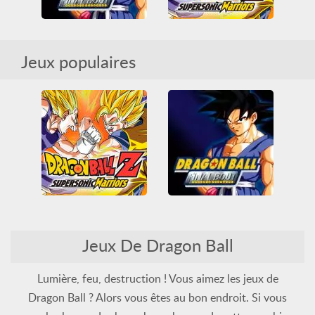
Dragon Ball Z - Supersonic Warriors
Dragon Ball GT - Final Bout
Jeux populaires
Combat
Dragon Ball
3D
Combat
Game Boy
Dragon Ball
PlayStation
Game Boy Advance
Tous
Nintendo
Dragon Ball Z - Supersonic Warriors
Dragon Ball GT - Final Bout
Combat
Dragon Ball
3D
Combat
Jeux De Dragon Ball
Game Boy
Dragon Ball
PlayStation
Game Boy Advance
Tous
Nintendo
Lumière, feu, destruction ! Vous aimez les jeux de
Dragon Ball ? Alors vous êtes au bon endroit. Si vous