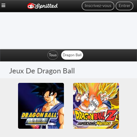
Inscrivez-vous
Entrer
Tous
Dragon Ball
Jeux De Dragon Ball