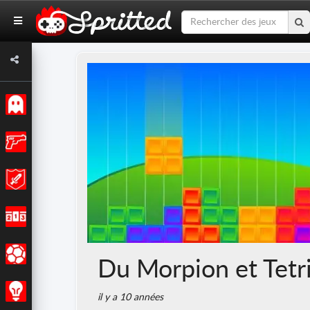
Classiques
Action
Aventures
Courses
Sports
Du Morpion et Tetr
Stratégie
il y a 10 années