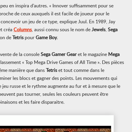
à peu en inspira d’autres. « Innover suffisamment pour se
proche de ceux auxquels il est facile de joueur pour le
 concevoir un jeu de ce type, explique Juul. En 1989, Jay
et créa
Columns
, aussi connu sous le nom de
Jewels
,
Sega
ion de
Tetris
pour
Game Boy
.
a vente de la console
Sega Gamer Gear
et le magazine
Mega
 classement « Top Mega Drive Games of All Time ». Des pièces
même manière que dans
Tetris
et tout comme dans le
éliminer les blocs et gagner des points. Les mouvements qui
e jeu russe et le rythme augmente au fur et à mesure que le
peuvent pas tourner, seules les couleurs peuvent être
aisons et les faire disparaitre.