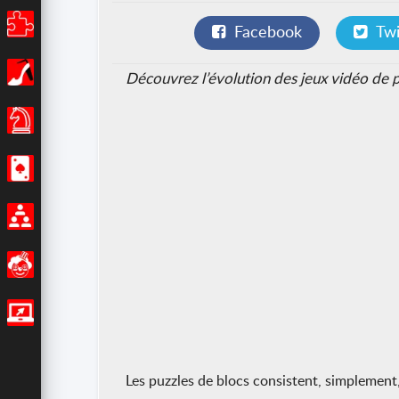
Puzzles
Facebook
Twi
Filles
Découvrez l’évolution des jeux vidéo de pu
Jeux de Société
Casino
Multijoueur
Amusants
Jeux IO
Les puzzles de blocs consistent, simplement,