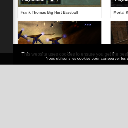
Nous utilisons les cookies pour conseerver les pr
Spider-man
1 votes
3D
Classiques Arcade
PlaySta