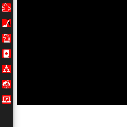
Puzzles
Filles
Jeux de Société
Casino
Multijoueur
Amusants
Jeux IO