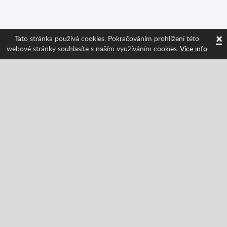
×
Tato stránka používá cookies. Pokračováním prohlížení této
webové stránky souhlasíte s naším využíváním cookies.
Více info
Sledujte nás a získávejte informace o nejnovějších
funkcích Spritted!
Facebook
Twitter
Pinterest
YouTube
Tiktok
Instagram
Categories
Akce