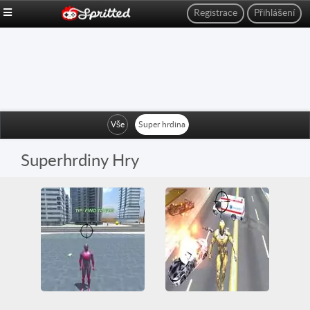
Registrace
Přihlášení
Vše
Super hrdina
Superhrdiny Hry