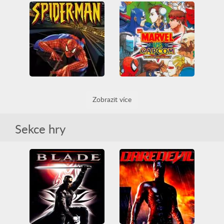
Amazing Strange Rope Police — Vice Spider Vegas
Super Crime Steel War Hero
3D
All
Bojování
Friv
3D
All
Bojování
Friv
Friv Games
HTML5
Friv Games
HTML5
Juegos Friv
Spider-Man
Juegos Friv
Létající
Střílení
Super hrdina
Super hrdina
Unblocked Games
Unblocked Games
Unblocked Games 66
Unblocked Games 66
WebGL
WebGL
Zničit
Spider-man
Marvel Vs. Capcom - Clash of Super Heroes
Zobrazit více
3D
All
Arcade Classics
All
Arcade Classics
PlayStation
Spider-Man
Arkáda
Bojování
Super hrdina
Spider-Man
Super hrdina
Sekce hry