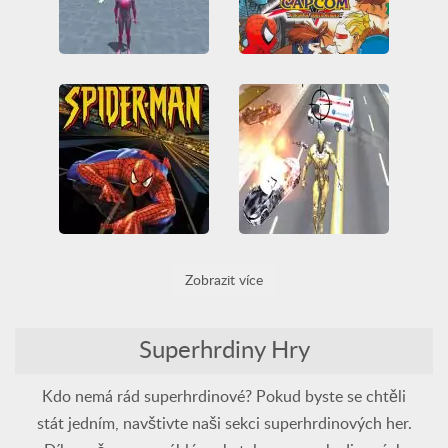
Amazing Strange Rope Police — Vice Spider Vegas
Marvel Vs. Capcom - Clash of Super Heroes
3D
All
Bojování
Friv
All
Arcade Classics
Friv Games
HTML5
Arkáda
Bojování
Juegos Friv
Spider-Man
Spider-Man
Super hrdina
Střílení
Super hrdina
Unblocked Games
Unblocked Games 66
WebGL
Super Crime Steel War Hero
Spider-man
Zobrazit více
3D
All
Bojování
Friv
3D
All
Arcade Classics
Friv Games
HTML5
PlayStation
Spider-Man
Juegos Friv
Létající
Super hrdina
Super hrdina
Superhrdiny Hry
Unblocked Games
Unblocked Games 66
WebGL
Zničit
Kdo nemá rád superhrdinové? Pokud byste se chtěli
stát jedním, navštivte naši sekci superhrdinových her.