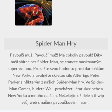
Juegos Friv
Spider-Man
Spider-Man
Super hrdina
Střílení
Super hrdina
Unblocked Games
Unblocked Games 66
WebGL
Spider-man
3D
All
Arcade Classics
Spider Man Hry
PlayStation
Spider-Man
Super hrdina
Pavoučí muž! Pavoučí muž! Má cokoliv pavouk! Díky
naší sbírce her Spider-Man, se stanete maskovaným
superhrdinou. Prokažte svou hodnotu proti darebákům
New Yorku a uvolněte skrytou sílu Alter Ego Peter
Parker s některým z našich Spider-Man hry. Ve Spider-
Man Games, budete Wall-procházet, létat skrz nebe v
New Yorku a mnoho dalších. Nečekejte už déle a thwip
svůj web s našimi pavoučkovými hrami.