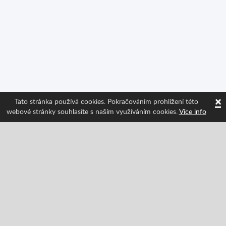
×
Tato stránka používá cookies. Pokračováním prohlížení této
webové stránky souhlasíte s naším využíváním cookies.
Více info
Sledujte nás a získávejte informace o nejnovějších
funkcích Spritted!
Facebook
Twitter
Pinterest
YouTube