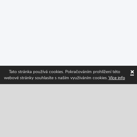
×
Tato stránka používá cookies. Pokračováním prohlížení této
webové stránky souhlasíte s naším využíváním cookies.
Více info
Sledujte nás a získávejte informace o nejnovějších
funkcích Spritted!
Facebook
Twitter
Pinterest
YouTube