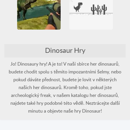
Legrační
Plošinovka
SNES
Dino Game
Dino Hunting
Arkáda
Casual
3D
All
Dinosaur
Dinosaur Hry
Dinosaur
HTML5
HTML5
Lov
Sniper
Legrační
Překážka
Střílení
WebGL
Skákání
Jo! Dinosaury hry! A je to! V naší sbírce her dinosaurů,
budete chodit spolu s těmito impozantními šelmy, nebo
pokud dáváte přednost, budete je lovit v některých
našich her dinosaurů. Kromě toho, pokud jste
archeologický freak, v našem katalogu her dinosaurů,
najdete také hry podobné této vědě. Neztrácejte další
minutu a objevte naše hry Dinosaur!