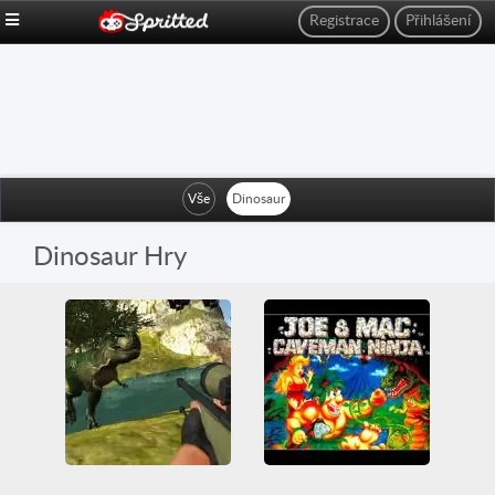
Registrace
Přihlášení
Vše
Dinosaur
Dinosaur Hry