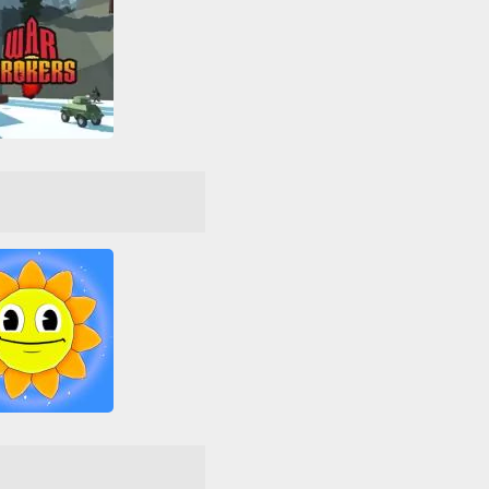
r Brokers IO
All
Battle Royale
5
Multiplayer
Střílení
Válka
WebGL
perTripLand
réna
Battle Royale