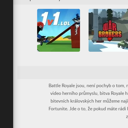
HTML5
Multiplayer
Bojování
HTML5
Nádrž
Střílení
Válka
IO hry
Multiplayer
WebGL
Střílení
Zombie
1v1.LOL
War Brokers IO
3D
All
Battle Royale
3D
All
Battle Royale
Budova
HTML5
HTML5
Multiplayer
Multiplayer
Střílení
Nádrž
Střílení
Válka
WebGL
WebGL
Battle Royale jsou, není pochyb o tom, 
video herního průmyslu, bitva Royale 
bitevních královských her můžeme najít
Fortunite. Jde o to, že pokud máte rádi