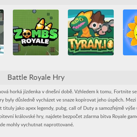
Budova
HTML5
Do
HTML5
IO hry
Multiplayer
Střílení
Friv 
Multiplayer
Střílení
WebGL
Legrač
Stří
Zombs Royale io
Su
Tyran io
All
Battle Royale
3D
A
All
Battle Royale
Battle Royale Hry
Bojování
HTML5
Do
HTML5
IO hry
IO hry
Multiplayer
Friv 
Multiplayer
Střílení
Střílení
Zombie
Legrač
Stří
nová horká jízdenka v dnešní době. Vzhledem k tomu, Fortnite se
hry byly důsledně vycházet ve snaze kopírovat jeho úspěch. Mez
 tituly jako apex legendy, pubg, call of Duty a samozřejmě výš
 bitevní královské hry, najdete bezpočet zdarma bitva Royale gam
zde mohly vychutnat naprottované.