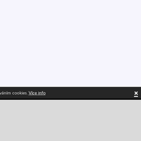
×
íváním cookies.
Více info
itted!
Tiktok
Instagram