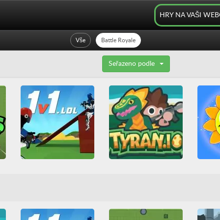
HRY NA VAŠI WE
Vše
Battle Royale
Seřazeno podle
1v1.LOL
Su
Tyran io
3D
All
Battle Royale
3D
A
All
Battle Royale
Budova
HTML5
Do
HTML5
IO hry
Multiplayer
Střílení
Friv 
Multiplayer
Střílení
WebGL
Legrač
Stří