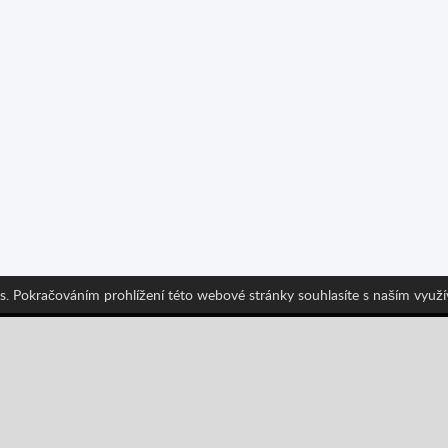
s. Pokračováním prohlížení této webové stránky souhlasíte s naším využ
jte nás a získávejte informace o nejnovějších funkcích Spr
Pinterest
YouTube
Categories