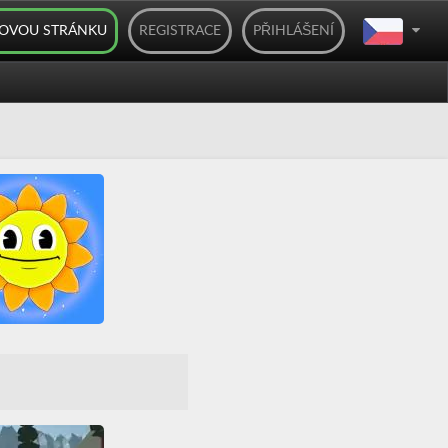
BOVOU STRÁNKU
REGISTRACE
PŘIHLÁŠENÍ
perTripLand
réna
Battle Royale
vednost
Friv
Games
HTML5
ní
Multiplayer
lení
Zbraně