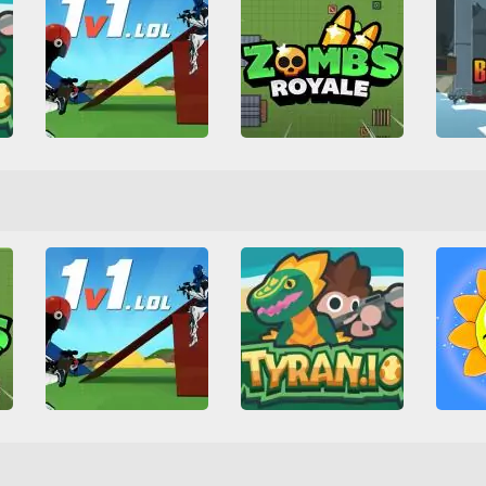
1v1.LOL
Zombs Royale io
Wa
3D
All
Battle Royale
All
Battle Royale
3D
Budova
HTML5
Bojování
HTML5
HTML
Multiplayer
Střílení
IO hry
Multiplayer
Nádrž
WebGL
Střílení
Zombie
1v1.LOL
Su
Tyran io
3D
All
Battle Royale
3D
A
All
Battle Royale