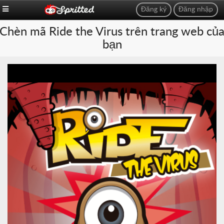
Đăng ký
Đăng nhập
Chèn mã Ride the Virus trên trang web củ
bạn