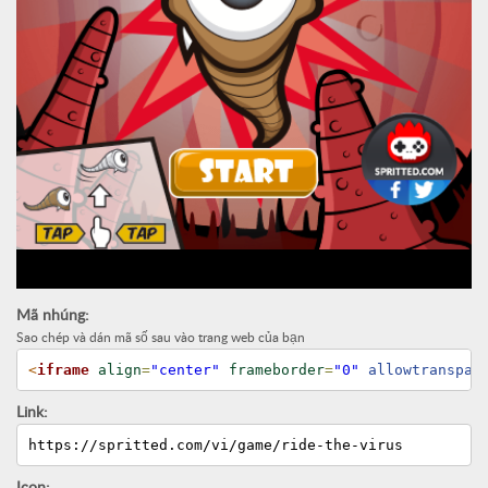
Mã nhúng:
Sao chép và dán mã số sau vào trang web của bạn
<
iframe
align
=
"center"
frameborder
=
"0"
 allowtranspar
Link:
https://spritted.com/vi/game/ride-the-virus