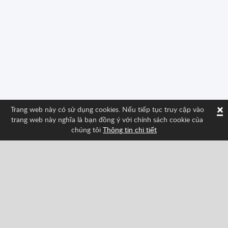
×
Trang web này có sử dụng cookies. Nếu tiếp tục truy cập vào
trang web này nghĩa là bạn đồng ý với chính sách cookie của
chúng tôi
Thông tin chi tiết
Theo dõi chúng tôi và tìm hiểu các tính năng mới
nhất về Spritted!
Facebook
Twitter
Pinterest
YouTube