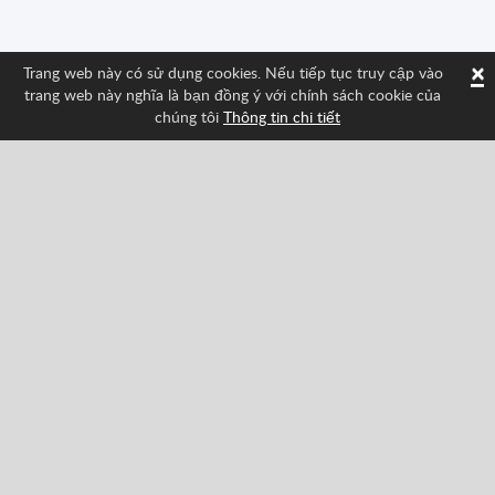
×
Trang web này có sử dụng cookies. Nếu tiếp tục truy cập vào
trang web này nghĩa là bạn đồng ý với chính sách cookie của
chúng tôi
Thông tin chi tiết
Theo dõi chúng tôi và tìm hiểu các tính năng mới
nhất về Spritted!
Facebook
Twitter
Pinterest
YouTube
Tiktok
Instagram
Categories