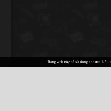
Trang web này có sử dụng cookies. Nếu t
Daffy Duck - The Mar
1 phiếu bầu
3D
All
Arcade Classics
Game