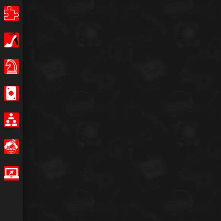
Câu đố
Con gái
Hội đồng quản trị trò chơi
Sòng bạc
Nhiều người chơi
Buồn cười
Trò chơi IO