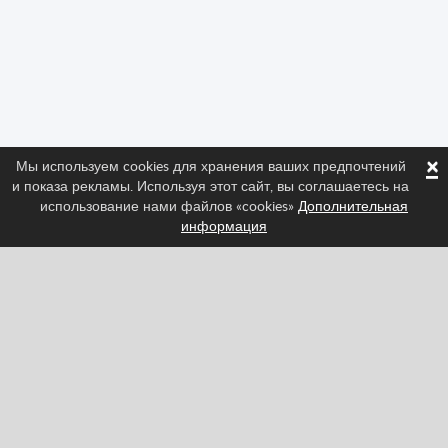
×
Мы используем cookies для хранения ваших предпочтений
и показа рекламы. Используя этот сайт, вы соглашаетесь на
использование нами файлов «cookies»
Дополнительная
информация
Следите за нами и узнайте последние новости о
Spritted!
Facebook
Twitter
Pinterest
YouTube