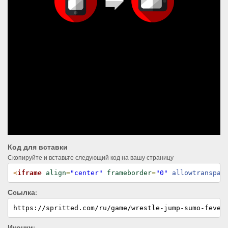
Код для вставки
Скопируйте и вставьте следующий код на вашу страницу
<
iframe
align
=
"center"
frameborder
=
"0"
 allowtranspar
Ссылка:
https://spritted.com/ru/game/wrestle-jump-sumo-fever