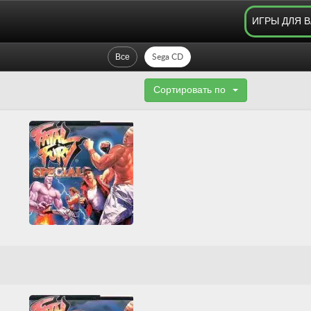
ИГРЫ ДЛЯ 
Все
Sega CD
Сортировать по
Fatal Fury Special
Sega
Sega CD
Жестокие
Классические Аркады
Файтинги