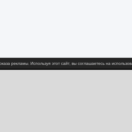
каза рекламы. Используя этот сайт, вы соглашаетесь на использо
едите за нами и узнайте последние новости о Spritt
Pinterest
YouTube
Categories
Приключения
Гонки
Казино