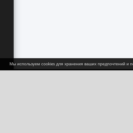
Мы используем cookies для хранения ваших предпочтений и по
Сл
Facebook
Twitter
Классические
Экшн
Головоломки
Девочки