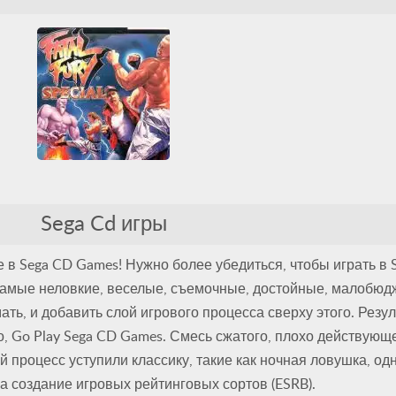
Жестокие
Классические Аркады
Файтинги
Fatal Fury Special
Sega
Sega CD
Sega Cd игры
Жестокие
Классические Аркады
Файтинги
е в Sega CD Games! Нужно более убедиться, чтобы играть в 
 самые неловкие, веселые, съемочные, достойные, малобю
ть, и добавить слой игрового процесса сверху этого. Резу
, Go Play Sega CD Games. Смесь сжатого, плохо действующ
процесс уступили классику, такие как ночная ловушка, одна
а создание игровых рейтинговых сортов (ESRB).