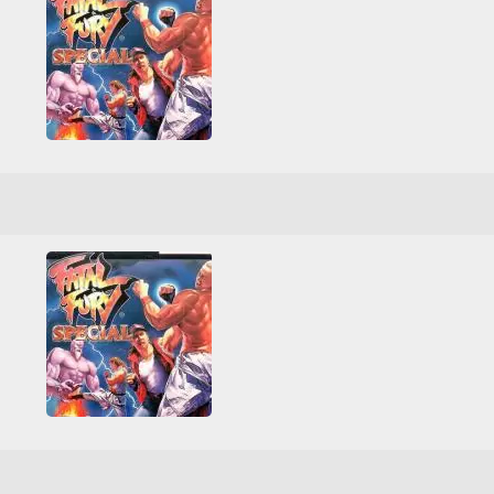
Fatal Fury Special
Sega
Sega CD
Жестокие
Классические Аркады
Файтинги
Fatal Fury Special
Sega
Sega CD