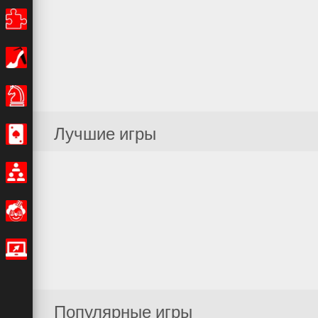
Головоломки
Девочки
Настольные игры
Лучшие игры
Казино
Мультиплеер
Смешные
IO игры
Популярные игры