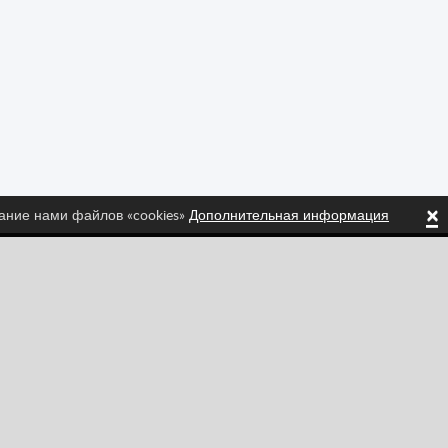
×
вание нами файлов «cookies»
Дополнительная информация
ed!
Tiktok
Instagram
Спортивные
Стратегия
Мультиплеер
Смешные