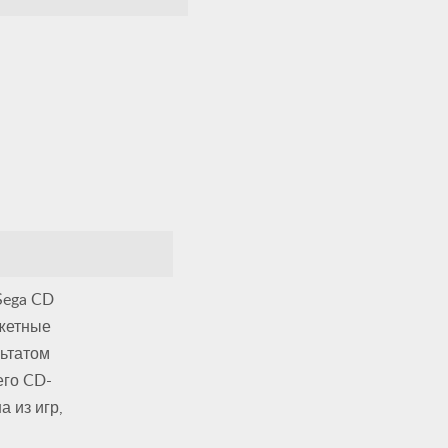
Sega CD
джетные
льтатом
его CD-
 из игр,