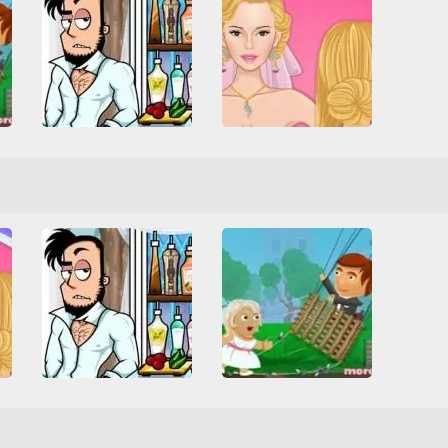
Bartender: The Wedding
Real Wedding Braids
HTML5
Все
Свадьба
Все
Свадьба
Смешные
Центры красоты
s
Bartender: The Wedding
Wedding Fiasco