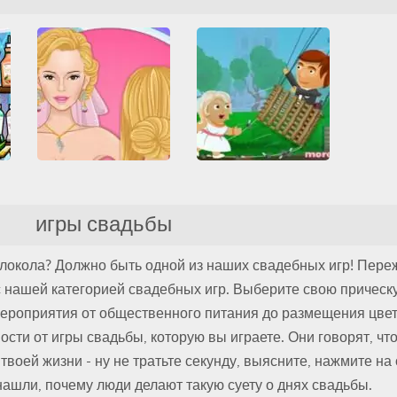
HTML5
Все
Свадьба
Все
Свадьба
Смешные
Смешные
er: The Wedding
Real Wedding Braids
Wedding Fiasco
игры свадьбы
а
Все
Свадьба
Все
Свадьба
Центры красоты
Смешные
локола? Должно быть одной из наших свадебных игр! Пере
с нашей категорией свадебных игр. Выберите свою прическ
мероприятия от общественного питания до размещения цвет
сти от игры свадьбы, которую вы играете. Они говорят, чт
воей жизни - ну не тратьте секунду, выясните, нажмите на 
ашли, почему люди делают такую ​​суету о днях свадьбы.