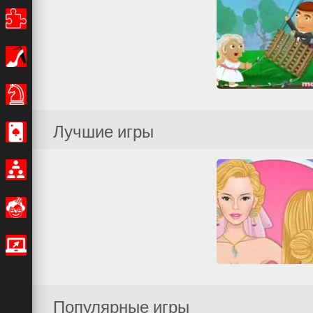
Головоломки
Девочки
Настольные игры
Wedding Fiasco
Лучшие игры
Казино
Все
Свадьба
Смешные
Мультиплеер
Смешные
IO игры
Real Wedding Braid
Популярные игры