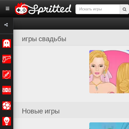
игры свадьбы
Классические
Экшн
Приключения
Гонки
Спортивные
Real Wedding Braid
Новые игры
Все
Свадьба
Центры красоты
Стратегия