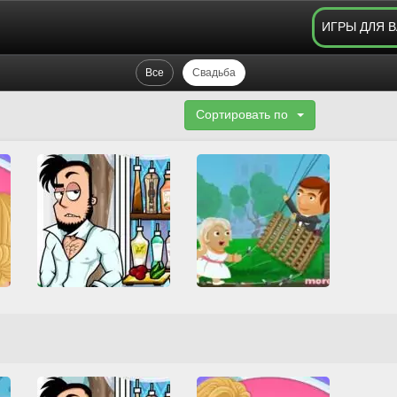
ИГРЫ ДЛЯ 
Все
Свадьба
Сортировать по
s
Bartender: The Wedding
Wedding Fiasco
HTML5
Все
Свадьба
Все
Свадьба
Смешные
Смешные