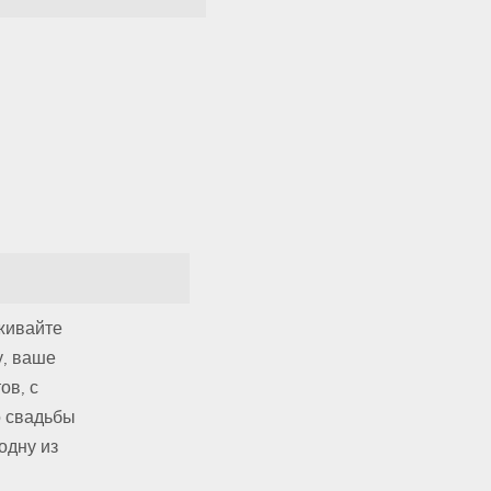
живайте
у, ваше
ов, с
о свадьбы
одну из