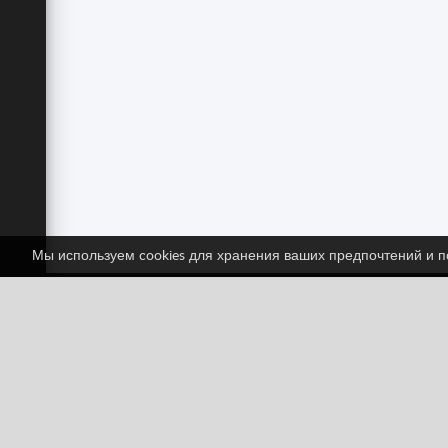
Мы используем cookies для хранения ваших предпочтений и по
Сл
Facebook
Twitter
Классические
Экшн