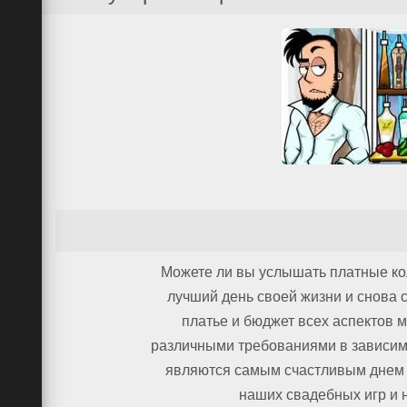
Все
Свадьба
Центры красоты
Bartend
HTML5
Все
Свадьб
Смешные
Можете ли вы услышать платные ко
лучший день своей жизни и снова 
платье и бюджет всех аспектов 
различными требованиями в зависимо
являются самым счастливым днем ​​т
наших свадебных игр и н