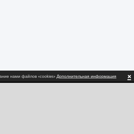
×
вание нами файлов «cookies»
Дополнительная информация
ed!
Tiktok
Instagram
Спортивные
Стратегия