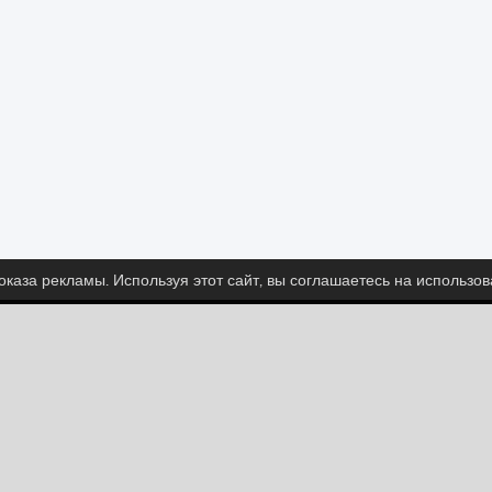
каза рекламы. Используя этот сайт, вы соглашаетесь на использо
едите за нами и узнайте последние новости о Spritt
Pinterest
YouTube
Categories
Приключения
Гонки