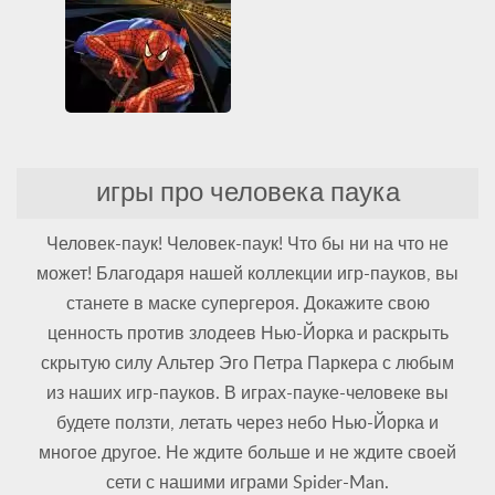
Unblocked Games 66
Супергерои
Файтинги
vzlomannye-igry
WebGL
Человек-Паук
Все
Супергерои
Файтинги
Человек-Паук
Шутеры
Spider-man
3D
PlayStation
Все
игры про человека паука
Классические Аркады
Супергерои
Человек-Паук
Человек-паук! Человек-паук! Что бы ни на что не
может! Благодаря нашей коллекции игр-пауков, вы
станете в маске супергероя. Докажите свою
ценность против злодеев Нью-Йорка и раскрыть
скрытую силу Альтер Эго Петра Паркера с любым
из наших игр-пауков. В играх-пауке-человеке вы
будете ползти, летать через небо Нью-Йорка и
многое другое. Не ждите больше и не ждите своей
сети с нашими играми Spider-Man.