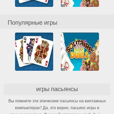
Microsoft Solitaire Collection
Solitaire Duels
Популярные игры
HTML5
Все
Карты
Все
Карты
Пасьянс
Мультиплеер
Пасьянс
Microsoft Solitaire Collection
Solitaire Duels
игры пасьянсы
HTML5
Все
Карты
Все
Карты
Пасьянс
Мультиплеер
Пасьянс
Вы помните эти эпические пасьянсы на винтажных
компьютерах? Да, это верно, пасьянс игры и