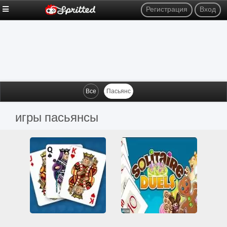
Регистрация
Вход
Все
Пасьянс
игры пасьянсы