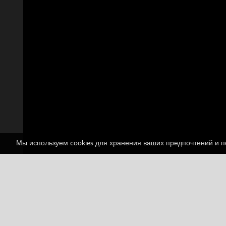
Мы используем cookies для хранения ваших предпочтений и по
Puzzle for kids: Won
1 голосов
Friv
Friv Games
Juegos Friv