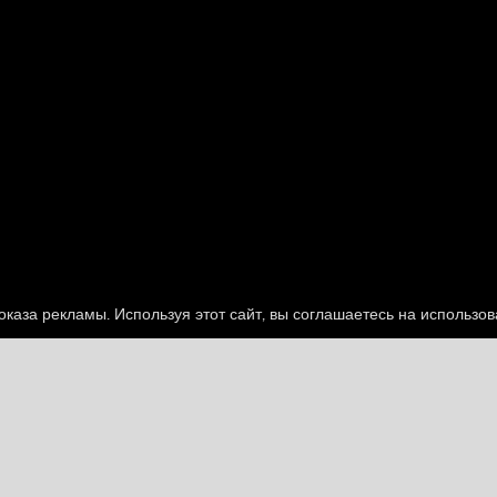
каза рекламы. Используя этот сайт, вы соглашаетесь на использо
ders
Unblocked Games 66
vzlomannye-igry
Все
Детские
Логика