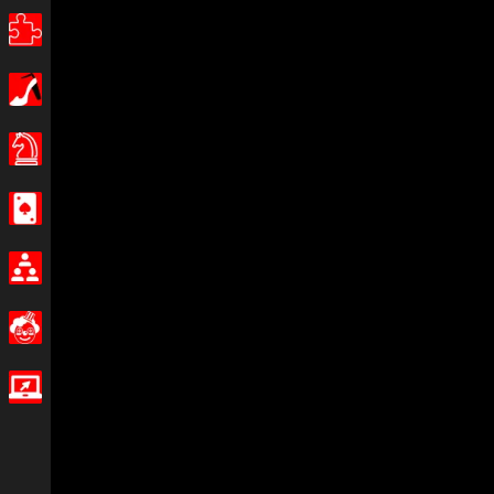
Головоломки
Девочки
Настольные игры
Казино
Мультиплеер
Смешные
IO игры