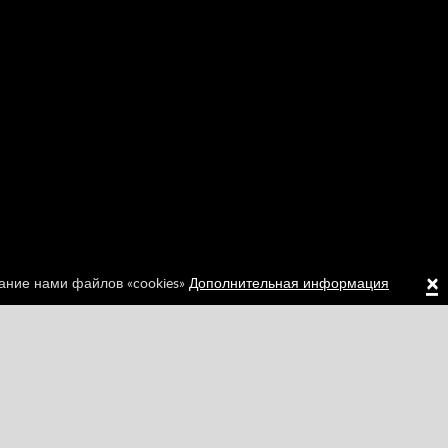
×
вание нами файлов «cookies»
Дополнительная информация
Играйте на вашей странице
Развивающие