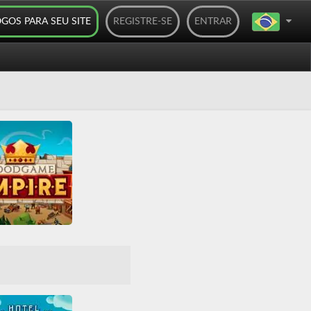
OGOS PARA SEU SITE
REGISTRE-SE
ENTRAR
dgame Empire
Construção
de base
HTML5
player
Sociais