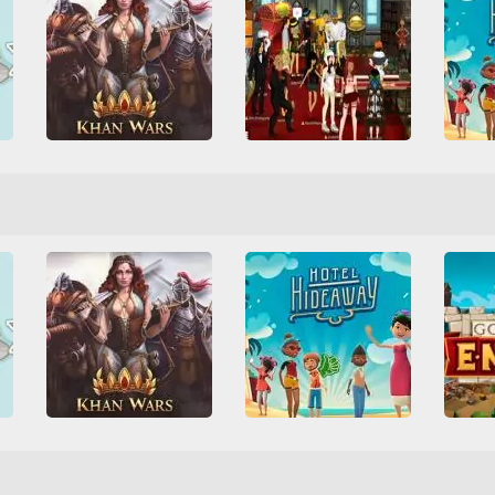
Khan Wars
Hot
Vegas World
All
Construção
All
All
Blackjack
Cartas
Defesa de base
Friv
Friv 
Divertidos
Multiplayer
Friv Games
Guerra
Juego
Roleta
Sociais
HTML5
Juegos Friv
Sociais
Multiplayer
Sociais
Unbl
Khan Wars
Hotel Hideaway
Goo
All
Construção
All
Divertidos
Friv