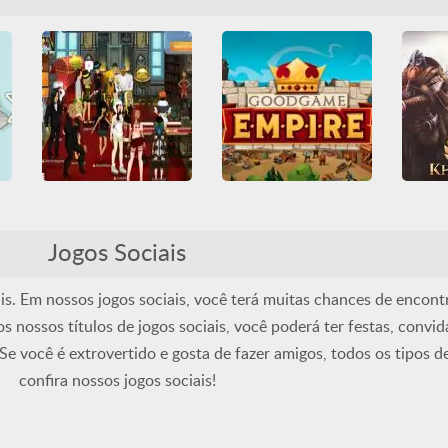
Defesa de base
Friv
Friv Games
HTML5
Defesa 
Friv Games
Guerra
Juegos Friv
Moda
Multi
HTML5
Juegos Friv
Sociais
Unblocked Games
Multiplayer
Sociais
Unblocked Games 66
Vegas World
Goodgame Empire
All
All
Blackjack
Cartas
Construção
Jogos Sociais
Defes
Divertidos
Multiplayer
Defesa de base
HTML5
Friv 
Roleta
Sociais
Multiplayer
Sociais
HTML
Multi
s. Em nossos jogos sociais, você terá muitas chances de encont
nossos títulos de jogos sociais, você poderá ter festas, convid
Se você é extrovertido e gosta de fazer amigos, todos os tipos d
confira nossos jogos sociais!