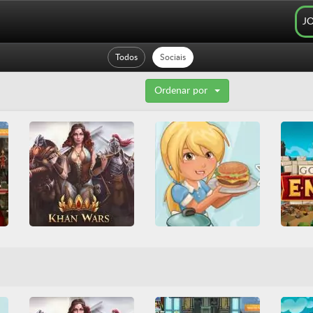
J
Todos
Sociais
Ordenar por
Khan Wars
Goodgame Café
Goo
All
Construção
All
Divertidos
Defesa de base
Friv
Multiplayer
Serviço
Defesa 
Friv Games
Guerra
Sociais
Multi
HTML5
Juegos Friv
Multiplayer
Sociais