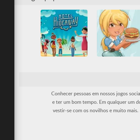
Divertidos
Multiplayer
Multiplayer
Serviço
Roleta
Sociais
Sociais
Hotel Hideaway
Goodgame Café
All
Divertidos
Friv
All
Divertidos
Friv Games
HTML5
Multiplayer
Serviço
Juegos Friv
Moda
Sociais
Sociais
Unblocked Games
Unblocked Games 66
Conhecer pessoas em nossos jogos sociai
e ter um bom tempo. Em qualquer um dos 
vestir-se com os novilhos e muito mais. 