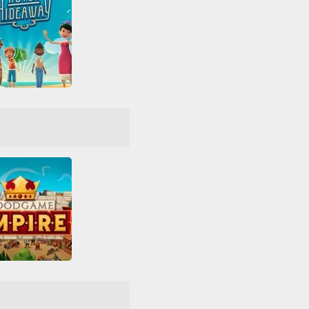
el Hideaway
Divertidos
Friv
Games
HTML5
s Friv
Moda
Unblocked Games
ocked Games 66
dgame Empire
Construção