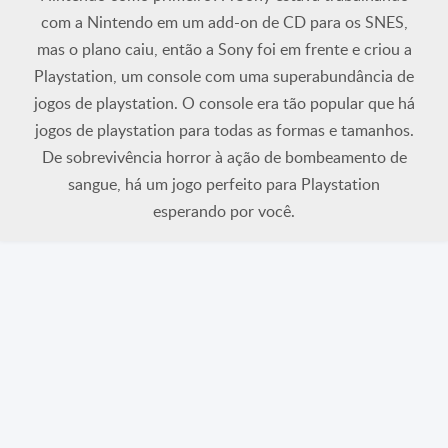
com a Nintendo em um add-on de CD para os SNES,
mas o plano caiu, então a Sony foi em frente e criou a
Playstation, um console com uma superabundância de
jogos de playstation. O console era tão popular que há
jogos de playstation para todas as formas e tamanhos.
De sobrevivência horror à ação de bombeamento de
sangue, há um jogo perfeito para Playstation
esperando por você.