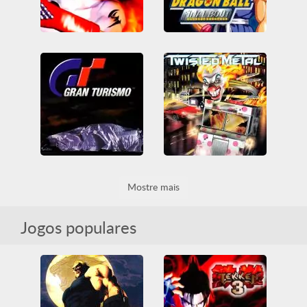
Tekken 3
Dragon Ball GT - Final Bout
3D
All
Batalha
Luta
3D
All
Dragon Ball
PlayStation
Simulação
Luta
PlayStation
Twisted Metal
Gran Turismo
Mostre mais
3D
All
Armas
3D
All
Carro
Batalha
Carro
Corridas de carros
Corridas de carros
Destruir
PlayStation
Rally
Jogos populares
PlayStation
Violentos