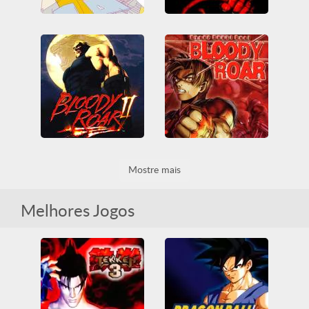
Wipeout 3
Carmageddon
3D
All
Arcade
3D
Arcade
Carro
Arcade Classics
PlayStation
Destruir
PlayStation
Sangrentos
Violentos
Bloody Roar 2: Bringer of New Age
Bloody Roar
Mostre mais
3D
Arcade
3D
Arcade
Arcade Classics
Arena
Arcade Classics
Arena
PlayStation
PlayStation
Melhores Jogos